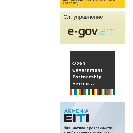
citizen.am)
Эл. управление