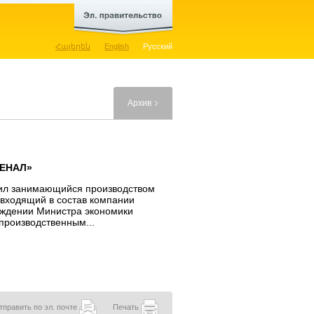
Հայերեն
English
Русский
Архив
МЕНАЛ»
тил занимающийся производством
входящий в состав компании
ождении Министра экономики
производственным...
тправить по эл. почте
Печать