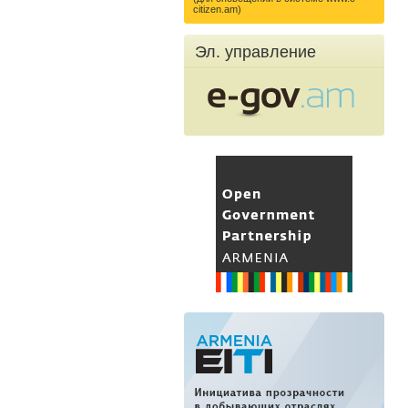
citizen.am)
Эл. управление