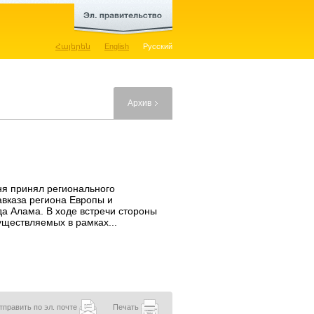
Հայերեն
English
Русский
Архив
ня принял регионального
вказа региона Европы и
а Алама. В ходе встречи стороны
уществляемых в рамках...
тправить по эл. почте
Печать