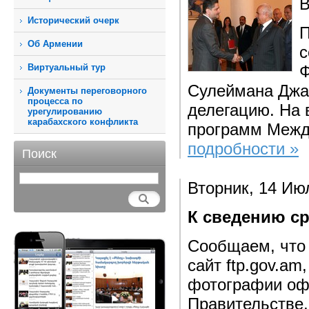
В
Исторический очерк
П
Об Армении
с
Виртуальный тур
Ф
Сулеймана Джа
Документы переговорного
процесса по
делегацию. На 
урегулированию
карабахского конфликта
программ Между
подробности »
Поиск
Вторник, 14 Ию
К сведению с
Сообщаем, что 
сайт ftp.gov.a
фотографии оф
Правительстве,