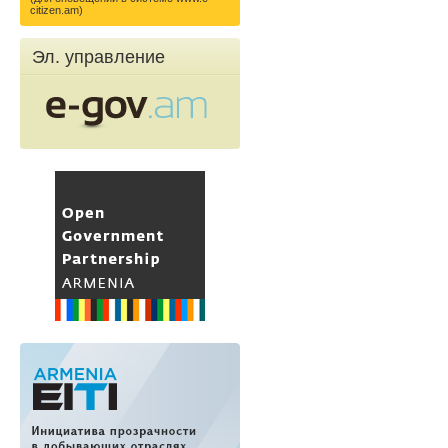
citizen.am)
Эл. управление