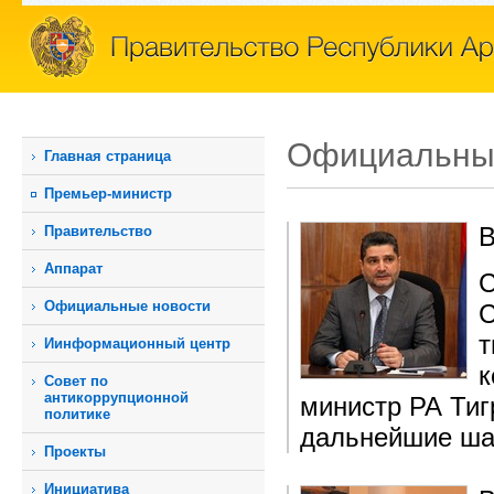
Официальны
Главная страница
Премьер-министр
В
Правительство
Аппарат
С
Официальные новости
С
т
Иинформационный центр
к
Совет по
антикоррупционной
министр РА Тиг
политике
дальнейшие ша
Проекты
Инициатива