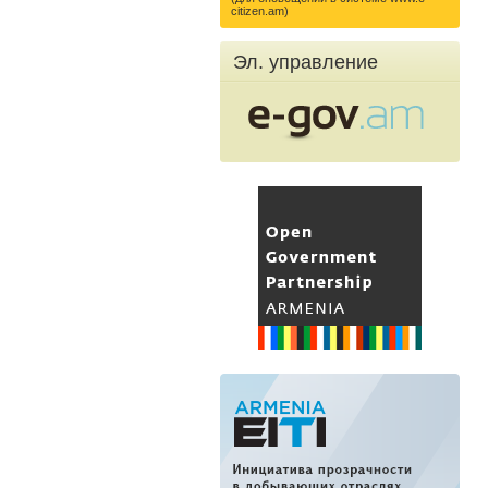
citizen.am)
Эл. управление