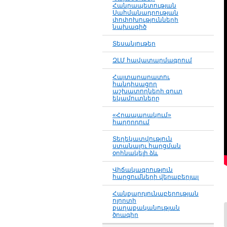
Հանրապետության
Սահմանադրության
փոփոխությունների
նախագիծ
Տեսանյութեր
ԶԼՄ հավատարմագրում
Հայտարարատու
հանդիսացող
աշխատողների զուտ
եկամուտները
«Հրապարակում»
հաղորդում
Տեղեկատվություն
ստանալու հարցման
օրինակելի ձև
Վիճակագրություն
հարցումների վերաբերյալ
Հանքարդյունաբերության
ոլորտի
քաղաքականության
ծրագիր