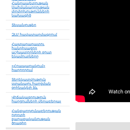
Հանրապետության
Սահմանադրության
փոփոխությունների
նախագիծ
Տեսանյութեր
ԶԼՄ հավատարմագրում
Հայտարարատու
հանդիսացող
աշխատողների զուտ
եկամուտները
«Հրապարակում»
հաղորդում
Տեղեկատվություն
ստանալու հարցման
օրինակելի ձև
Վիճակագրություն
հարցումների վերաբերյալ
Հանքարդյունաբերության
ոլորտի
քաղաքականության
ծրագիր