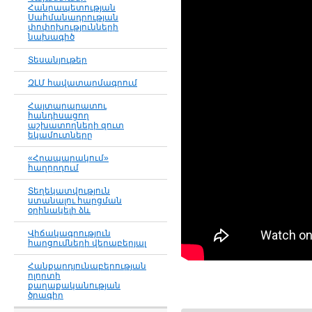
Հանրապետության
Սահմանադրության
փոփոխությունների
նախագիծ
Տեսանյութեր
ԶԼՄ հավատարմագրում
Հայտարարատու
հանդիսացող
աշխատողների զուտ
եկամուտները
«Հրապարակում»
հաղորդում
Տեղեկատվություն
ստանալու հարցման
օրինակելի ձև
Վիճակագրություն
հարցումների վերաբերյալ
Հանքարդյունաբերության
ոլորտի
քաղաքականության
ծրագիր