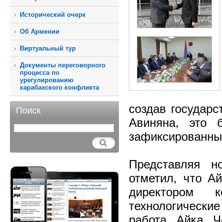
Исторический очерк
Об Армении
Виртуальный тур
Документы переговорного
процесса по
урегулированию
карабахского конфликта
создав государс
Поиск
Авиняна, это
зафиксированные
Представляя н
отметил, что А
директором 
технологическ
работа Айка Ч