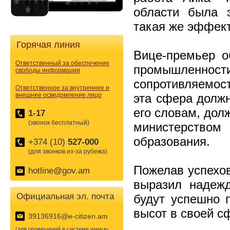
области была 
такая же эффект
Горячая линия
Вице-премьер о
Ответственный за обеспечение
промышленн
свободы информации
сопротивляемос
Ответственное за внутреннее и
внешнее осведомление лицо
эта сфера долж
его словам, дол
1-17
(звонок бесплатный)
министерств
образования.
+374 (10)
527-000
(для звонков из-за рубежа)
Пожелав успехов
hotline@gov.am
выразил надеж
Официальная эл. почта
будут успешно 
высот в своей с
39136916@e-citizen.am
(для оповещений в системе www.e-