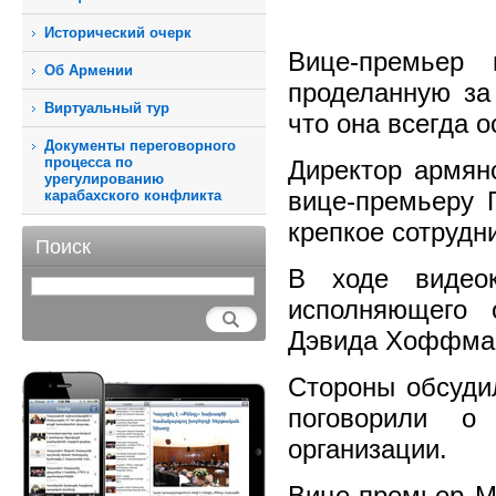
Исторический очерк
Вице-премьер 
Об Армении
проделанную за
Виртуальный тур
что она всегда 
Документы переговорного
процесса по
Директор армян
урегулированию
вице-премьеру 
карабахского конфликта
крепкое сотрудн
Поиск
В ходе видеок
исполняющего 
Дэвида Хоффма
Стороны обсуди
поговорили о 
организации.
Вице-премьер Мг