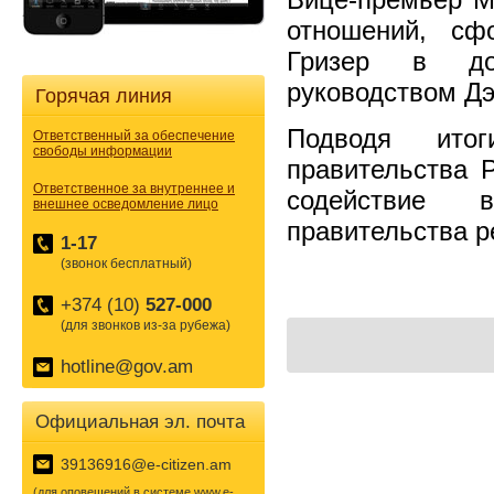
отношений, сф
Гризер в дол
руководством Д
Горячая линия
Подводя ито
Ответственный за обеспечение
свободы информации
правительства 
Ответственное за внутреннее и
содействие 
внешнее осведомление лицо
правительства 
1-17
(звонок бесплатный)
+374 (10)
527-000
(для звонков из-за рубежа)
hotline@gov.am
Официальная эл. почта
39136916@e-citizen.am
(для оповещений в системе www.e-