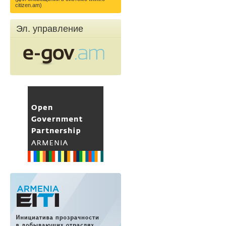
citizen.am)
Эл. управление