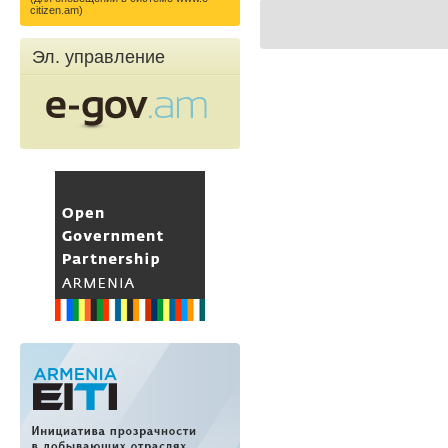
citizen.am)
Эл. управление