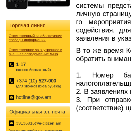
системы предст
личную страницу
го мероприяти
Горячая линия
содействия, дл
Ответственный за обеспечение
заявления в ука
свободы информации
В то же время К
Ответственное за внутреннее и
внешнее осведомление лицо
обратить вниман
1-17
(звонок бесплатный)
1. Номер бан
+374 (10)
527-000
налогоплательщ
(для звонков из-за рубежа)
2. В заявлениях
hotline@gov.am
3. При отправ
(соответствие) ц
Официальная эл. почта
39136916@e-citizen.am
(для оповещений в системе www.e-