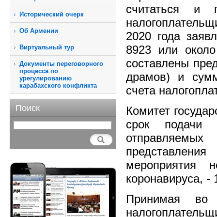
считаться и 
Исторический очерк
налогоплательщ
Об Армении
2020 года заяв
8923 или окол
Виртуальный тур
составлены пред
Документы переговорного
процесса по
драмов) и сум
урегулированию
карабахского конфликта
счета налогопла
Поиск
Комитет государ
срок подачи 
отправляемы
представлени
мероприятия н
коронавируса, -
Принимая во 
налогоплатель