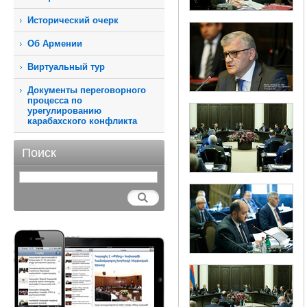
Исторический очерк
Об Армении
Виртуальный тур
Документы переговорного
процесса по
урегулированию
карабахского конфликта
Поиск