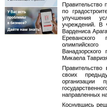
Правительство 
по градостроит
улучшения ус
учреждений. В 
Вардениса Арага
Ереванского г
олимпийского
Ванадзорского 
Микаела Тавриз
Правительство 
своих преды
организации 
государстве
направленных н
Коснувшись реше