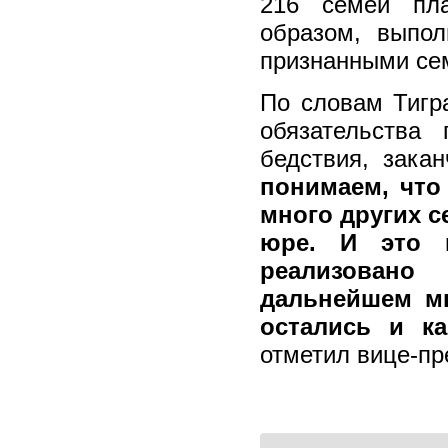
216 семей пла
образом, выпол
признанными се
По словам Тигр
обязательств
бедствия, зака
понимаем, что
много других с
юре. И это 
реализован
дальнейшем мы
остались и к
отметил вице-пр