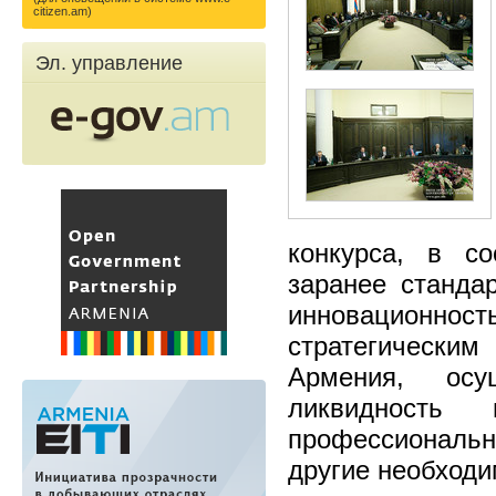
citizen.am)
Эл. управление
конкурса, в с
заранее станда
инновационност
стратегически
Армения, осущ
ликвидность
профессиональ
другие необходи