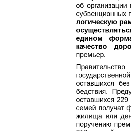
об организации 
субвенционных 
логическую рам
осуществлят
едином форма
качество доро
премьер.
Правительств
государственн
оставшихся без
бедствия. Пре
оставшихся 229 
семей получат 
жилища или день
поручению премь