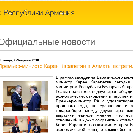
Официальные новости
ятница, 2 Февраль 2018
Премьер-министр Карен Карапетян в Алматы встрети
В рамках заседания Евразийского меж
министр Карен Карапетян сегодня
министром Республики Беларусь Андр
Главы правительств двух стран обсуд
экономических отношений и перспекти
Премьер-министр РА с удовлетворе
прошлого года, по сравнению с а
товарооборот между двумя странам
выразили единое мнение, что ест
отношений и нужно сохранить и стиму
Карен Карапетян ознакомил Андрея К
экономической зоны, открывшейся в