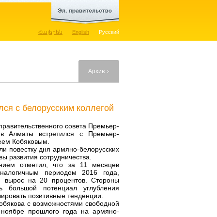
Հայերեն
English
Русский
Архив
лся с белорусским коллегой
правительственного совета Премьер-
 в Алматы встретился с Премьер-
еем Кобяковым.
или повестку дня армяно-белорусских
вы развития сотрудничества.
нием отметил, что за 11 месяцев
налогичным периодом 2016 года,
и вырос на 20 процентов. Стороны
ь большой потенциал углубления
лировать позитивные тенденции.
обякова с возможностями свободной
 ноябре прошлого года на армяно-