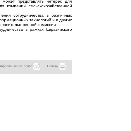
а может представлять интерес для
ля компаний сельскохозяйственной
ления сотрудничества в различных
нформационных технологий и в других
жправительственной комиссии.
удничества в рамках Евразийского
тправить по эл. почте
Печать