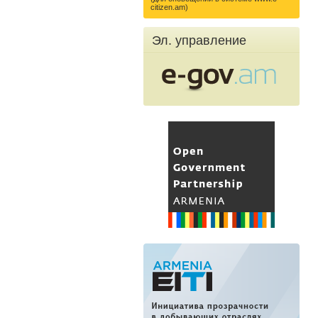
citizen.am)
Эл. управление