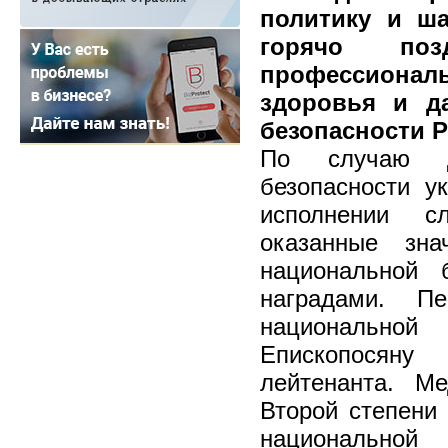
политику и ша
горячо по
профессионал
здоровья и д
безопасности 
По случаю Д
безопасности у
исполнении с
оказанные зн
национальной 
наградами. П
национальной
Епископосяну
лейтенанта. М
Второй степени
национальной 