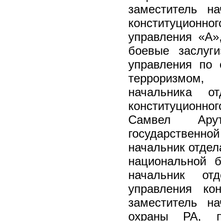
заместитель н
конституционног
управления «А»
боевые заслуг
управления по 
терроризмом,
начальника о
конституционног
Самвел Ару
государственн
начальник отдел
национальной б
начальник от
управления кон
заместитель н
охраны РА, п