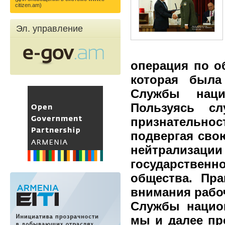
citizen.am)
Эл. управление
операция по о
которая была
Службы наци
Пользуясь сл
признательн
подвергая сво
нейтрализ
государствен
общества. Пра
внимания рабо
Службы национ
мы и далее пр