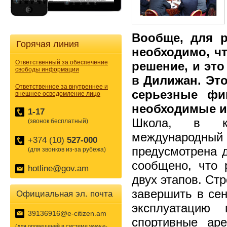
Вообще, для 
Горячая линия
необходимо, ч
Ответственный за обеспечение
решение, и эт
свободы информации
в Дилижан. Эт
Ответственное за внутреннее и
серьезные фи
внешнее осведомление лицо
необходимые и
1-17
Школа, в ко
(звонок бесплатный)
международн
+374 (10)
527-000
предусмотрена д
(для звонков из-за рубежа)
сообщено, что 
hotline@gov.am
двух этапов. Ст
завершить в сен
Официальная эл. почта
эксплуатацию
39136916@e-citizen.am
спортивные ар
(для оповещений в системе www.e-