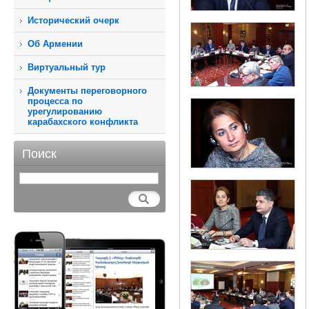
Исторический очерк
Об Армении
Виртуальный тур
Документы переговорного
процесса по
урегулированию
карабахского конфликта
Поиск