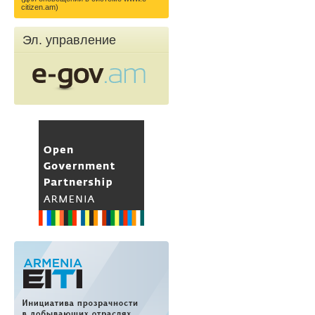
citizen.am)
Эл. управление