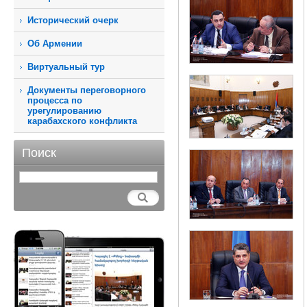
Исторический очерк
Об Армении
Виртуальный тур
Документы переговорного
процесса по
урегулированию
карабахского конфликта
Поиск