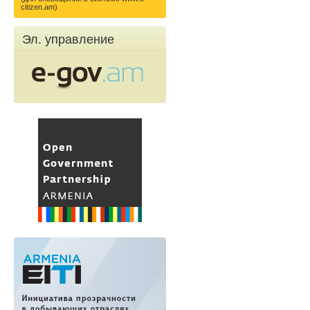
citizen.am)
Эл. управление