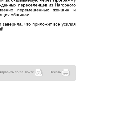
ии за оказываемую через Программу
жденных переселенцев из Нагорного
ьственно перемещенных женщин и
ающих общинах.
и заверила, что приложит все усилия
ий.
тправить по эл. почте
Печать