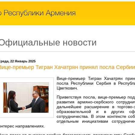
Официальные новости
реда, 22 Январь 2025
Вице-премьер Тигран Хачатрян принял посла Сербии
Вице-премьер Тигран Хачатрян при
посла Республики Сербия в Республ
Цветкович.
Приветствуя посла, вице-премьер по
развития армяно-сербского сотрудн
дальнейшее расширение в торгово-э
образовательной и в других сф
сотрудничества. В этом контексте с
отдельным инициативам сотруднич
интерес направлениях.