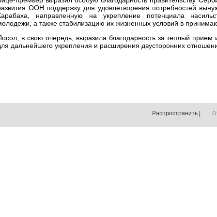
Вице-премьер выразил особую благодарность правительству Серб
развития ООН поддержку для удовлетворения потребностей выну
Карабаха, направленную на укрепление потенциала насил
молодежи, а также стабилизацию их жизненных условий в приним
Посол, в свою очередь, выразила благодарность за теплый прием 
для дальнейшего укрепления и расширения двусторонних отношен
Распространить
|
О