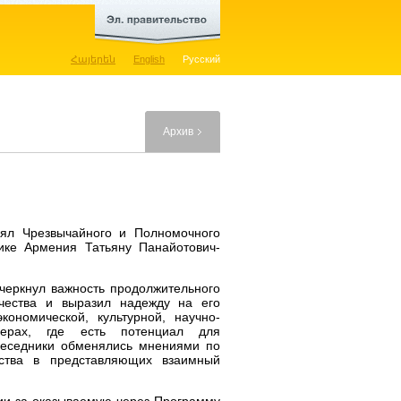
Հայերեն
English
Русский
Архив
нял Чрезвычайного и Полномочного
ике Армения Татьяну Панайотович-
дчеркнул важность продолжительного
ичества и выразил надежду на его
кономической, культурной, научно-
ерах, где есть потенциал для
обеседники обменялись мнениями по
ества в представляющих взаимный