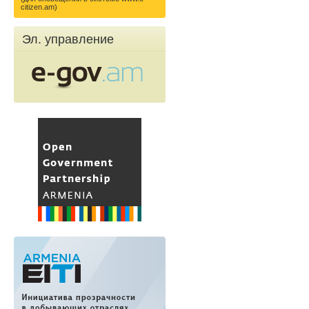
citizen.am)
Эл. управление