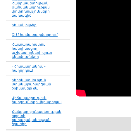
Հանրապետության
Սահմանադրության
փոփոխությունների
նախագիծ
Տեսանյութեր
ԶԼՄ հավատարմագրում
Հայտարարատու
հանդիսացող
աշխատողների զուտ
եկամուտները
«Հրապարակում»
հաղորդում
Տեղեկատվություն
ստանալու հարցման
օրինակելի ձև
Վիճակագրություն
հարցումների վերաբերյալ
Հանքարդյունաբերության
ոլորտի
քաղաքականության
ծրագիր