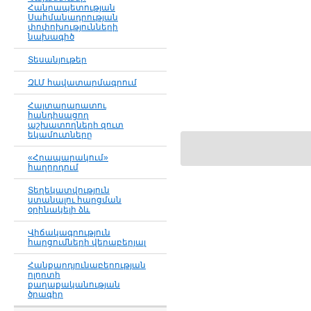
Հանրապետության
Սահմանադրության
փոփոխությունների
նախագիծ
Տեսանյութեր
ԶԼՄ հավատարմագրում
Հայտարարատու
հանդիսացող
աշխատողների զուտ
եկամուտները
«Հրապարակում»
հաղորդում
Տեղեկատվություն
ստանալու հարցման
օրինակելի ձև
Վիճակագրություն
հարցումների վերաբերյալ
Հանքարդյունաբերության
ոլորտի
քաղաքականության
ծրագիր