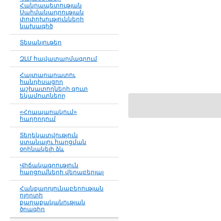
Հանրապետության
Սահմանադրության
փոփոխությունների
նախագիծ
Տեսանյութեր
ԶԼՄ հավատարմագրում
Հայտարարատու
հանդիսացող
աշխատողների զուտ
եկամուտները
«Հրապարակում»
հաղորդում
Տեղեկատվություն
ստանալու հարցման
օրինակելի ձև
Վիճակագրություն
հարցումների վերաբերյալ
Հանքարդյունաբերության
ոլորտի
քաղաքականության
ծրագիր