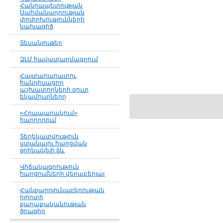
Հանրապետության
Սահմանադրության
փոփոխությունների
նախագիծ
Տեսանյութեր
ԶԼՄ հավատարմագրում
Հայտարարատու
հանդիսացող
աշխատողների զուտ
եկամուտները
«Հրապարակում»
հաղորդում
Տեղեկատվություն
ստանալու հարցման
օրինակելի ձև
Վիճակագրություն
հարցումների վերաբերյալ
Հանքարդյունաբերության
ոլորտի
քաղաքականության
ծրագիր