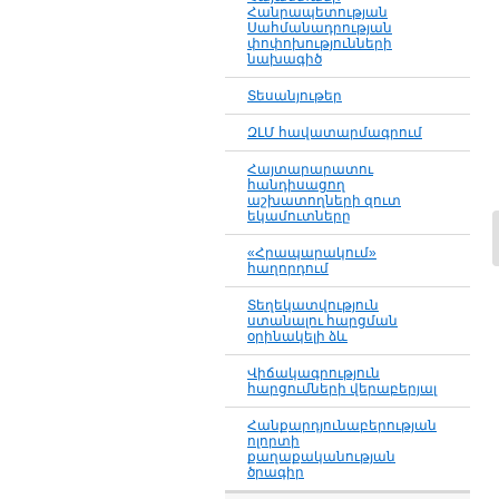
Հանրապետության
Սահմանադրության
փոփոխությունների
նախագիծ
Տեսանյութեր
ԶԼՄ հավատարմագրում
Հայտարարատու
հանդիսացող
աշխատողների զուտ
եկամուտները
«Հրապարակում»
հաղորդում
Տեղեկատվություն
ստանալու հարցման
օրինակելի ձև
Վիճակագրություն
հարցումների վերաբերյալ
Հանքարդյունաբերության
ոլորտի
քաղաքականության
ծրագիր