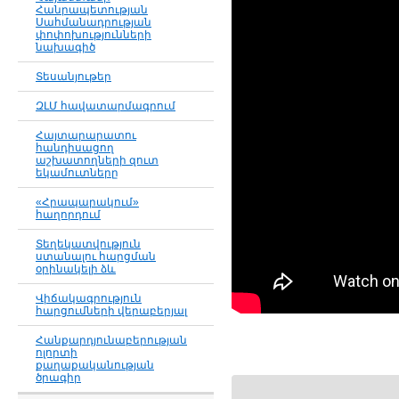
Հանրապետության
Սահմանադրության
փոփոխությունների
նախագիծ
Տեսանյութեր
ԶԼՄ հավատարմագրում
Հայտարարատու
հանդիսացող
աշխատողների զուտ
եկամուտները
«Հրապարակում»
հաղորդում
Տեղեկատվություն
ստանալու հարցման
օրինակելի ձև
Վիճակագրություն
հարցումների վերաբերյալ
Հանքարդյունաբերության
ոլորտի
քաղաքականության
ծրագիր