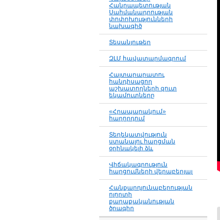
Հանրապետության
Սահմանադրության
փոփոխությունների
նախագիծ
Տեսանյութեր
ԶԼՄ հավատարմագրում
Հայտարարատու
հանդիսացող
աշխատողների զուտ
եկամուտները
«Հրապարակում»
հաղորդում
Տեղեկատվություն
ստանալու հարցման
օրինակելի ձև
Վիճակագրություն
հարցումների վերաբերյալ
Հանքարդյունաբերության
ոլորտի
քաղաքականության
ծրագիր