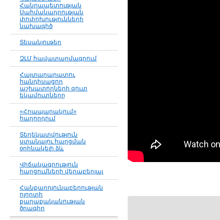
Հանրապետության
Սահմանադրության
փոփոխությունների
նախագիծ
Տեսանյութեր
ԶԼՄ հավատարմագրում
Հայտարարատու
հանդիսացող
աշխատողների զուտ
եկամուտները
«Հրապարակում»
հաղորդում
Տեղեկատվություն
ստանալու հարցման
օրինակելի ձև
Վիճակագրություն
հարցումների վերաբերյալ
Հանքարդյունաբերության
ոլորտի
քաղաքականության
ծրագիր