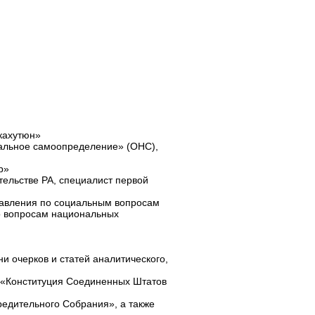
нкахутюн»
нальное самоопределение» (ОНС),
р»
тельстве РА, специалист первой
правления по социальным вопросам
по вопросам национальных
и очерков и статей аналитического,
 «Конституция Соединенных Штатов
редительного Собрания», а также