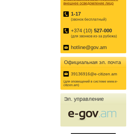
внешнее осведомление лицо
1-17
(звонок бесплатный)
+374 (10)
527-000
(для звонков из-за рубежа)
hotline@gov.am
Официальная эл. почта
39136916@e-citizen.am
(для оповещений в системе www.e-
citizen.am)
Эл. управление