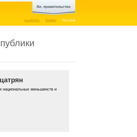
Հայերեն
English
Русский
публики
цатрян
м национальных меньшинств и