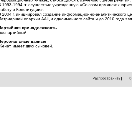
информационных книжек, относящихся к изучению сферы религии.
В 1993-1994 гг. осуществил учрежденную «Союзом армянских юрис
работу о Конституции».
В 2004 г. инициировал создание информационно-аналитического ц
Патриаршей епархии ААЦ и одноименного сайта и до 2010 года яв
Партийная принадлежность
Беспартийный
Персональные данные
Женат, имеет двух сыновей.
Распространить
|
О