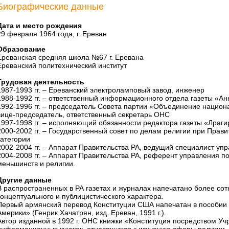
Биографические данные
Дата и место рождения
29 февраля 1964 года, г. Ереван
Образование
Ереванская средняя школа №67 г. Еревана
Ереванский политехнический институт
Трудовая деятельность
1987-1993 гг. – Ереванский электроламповый завод, инженер
1988-1992 гг. – ответственный информационного отдела газеты «А
1992-1996 гг. – председатель Совета партии «Объединение нацио
вице-председатель, ответственный секретарь ОНС
1997-1998 гг. – исполняющий обязанности редактора газеты «Лраги
2000-2002 гг. – Государственный совет по делам религии при Прави
категории
2002-2004 гг. – Аппарат Правительства РА, ведущий специалист у
2004-2008 гг. – Аппарат Правительства РА, референт управления 
меньшинств и религии.
Другие данные
В распространенных в РА газетах и журналах напечатано более сотн
концептуального и публицистического характера.
Первый армянский перевод Конституции США напечатан в пособии
Америки» (Генрик Хачатрян, изд. Ереван, 1991 г.).
Автор изданной в 1992 г. ОНС книжки «Конституция посредством Уч