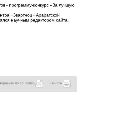
тов» программу-конкурс «За лучшую
ентра «Звартноц» Араратской
лялся научным редактором сайта.
тправить по эл. почте
Печать