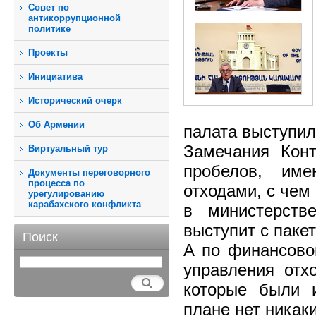
Совет по
антикоррупционной
политике
Проекты
Инициатива
Исторический очерк
Об Армении
палата выступил
Замечания Конт
Виртуальный тур
пробелов, им
Документы переговорного
процесса по
отходами, с чем
урегулированию
карабахского конфликта
в министерств
выступит с паке
Поиск
А по финансово
управления отх
которые были 
плане нет никак