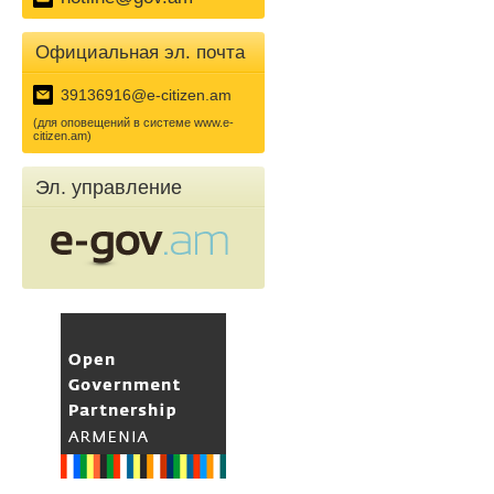
Официальная эл. почта
39136916@e-citizen.am
(для оповещений в системе www.e-
citizen.am)
Эл. управление