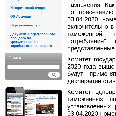
назначения. Ка
Исторический очерк
по пресечению
Об Армении
03.04.2020 но
включительно в 
Виртуальный тур
таможенной 
Документы переговорного
процесса по
потребления”
урегулированию
карабахского конфликта
представленные 
Поиск
Комитет государ
2020 года выше 
будут примен
декларации ста
Комитет одновр
таможенных по
установленных
03.04.2020 номе