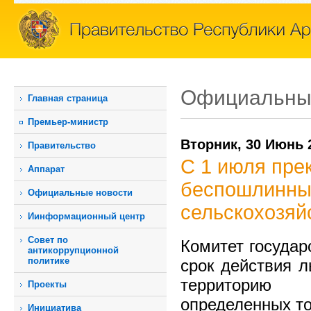
Официальны
Главная страница
Премьер-министр
Вторник, 30 Июнь 
Правительство
С 1 июля прек
Аппарат
беспошлинный
Официальные новости
сельскохозяй
Иинформационный центр
Совет по
Комитет государ
антикоррупционной
политике
срок действия л
территорию 
Проекты
определенных то
Инициатива