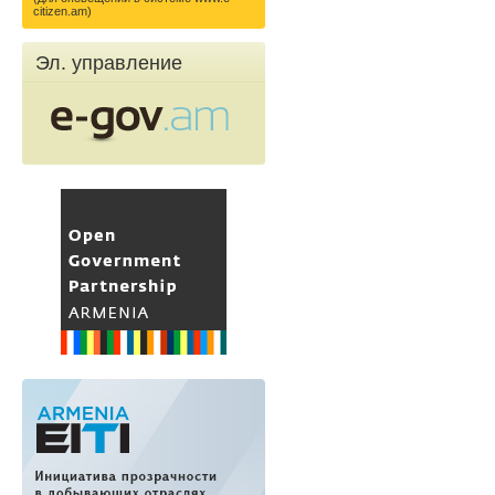
citizen.am)
Эл. управление