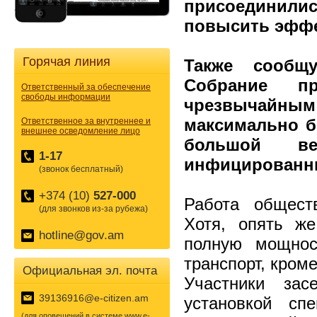
присоединилис
повысить эффе
Горячая линия
Также сообщ
Собрание п
Ответственный за обеспечение
свободы информации
чрезвычайным
максимально б
Ответственное за внутреннее и
внешнее осведомление лицо
большой ве
1-17
инфицированн
(звонок бесплатный)
+374 (10)
527-000
Работа обществ
(для звонков из-за рубежа)
Хотя, опять ж
hotline@gov.am
полную мощнос
транспорт, кроме
Официальная эл. почта
Участники зас
39136916@e-citizen.am
установкой спе
(для оповещений в системе www.e-