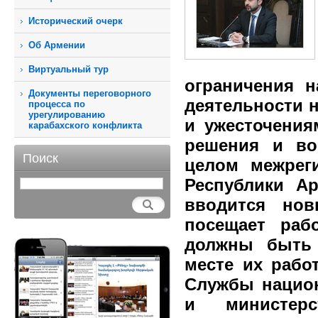
Исторический очерк
Об Армении
Виртуальный тур
ограничения 
Документы переговорного
деятельности 
процесса по
урегулированию
и ужесточения
карабахского конфликта
решения и во
Поиск
целом межрег
Республики Ар
вводится нов
посещает раб
должны быть 
месте их рабо
Службы национ
и министер