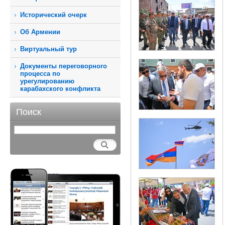
Исторический очерк
Об Армении
Виртуальный тур
Документы переговорного
процесса по
урегулированию
карабахского конфликта
Поиск