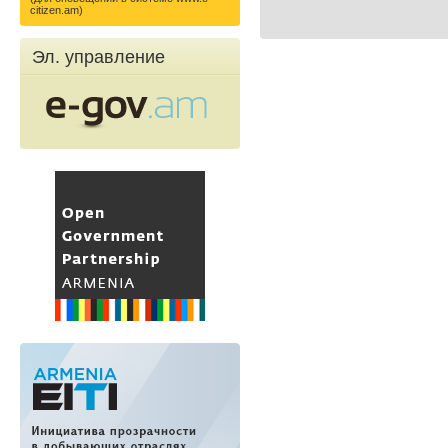
citizen.am)
Эл. управление