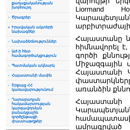
վարույթի եր
քաղաքականության
խորհուրդ
Liormand Ho
Կարապետյ
Ծրագրեր
արբիտրաժային
Իրավական ակտերի
նախագծեր
Հայաստանը ն
Նախաձեռնություններ
հիմնավորել է
ԱԺ-ի հետ
գործի քննութ
համագործակցություն
Միջազգային 
Պատմական ակնարկ
Հայաստանի Կ
Հայաստանի մասին
փաստարկնե
Շրջայց ՀՀ
առանձին քննո
կառավարությունում
Ղարաբաղյան
Հայաստանի 
հակամարտության
կարգավորման
Կարապետ
բանակցային
համապատաս
գործընթացի
փաստաթղթեր
ամրագրվա