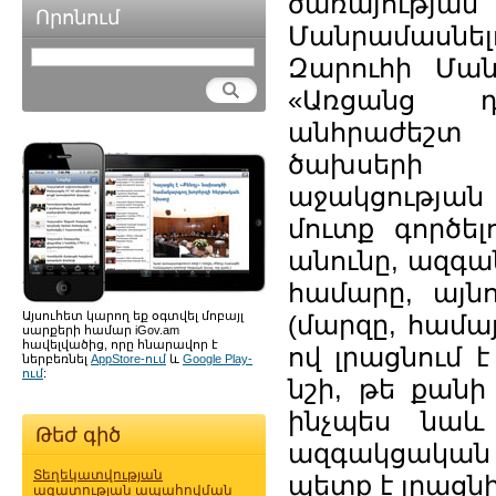
ծառայությ
Որոնում
Մանրամասնելո
Զարուհի Մանո
«Առցանց դ
անհրաժեշտ 
ծախսերի 
աջակցության
մուտք գործել
անունը, ազգ
համարը, այն
Այսուհետ կարող եք օգտվել մոբայլ
(մարզը, համա
սարքերի համար iGov.am
հավելվածից, որը հնարավոր է
ով լրացնում 
ներբեռնել
AppStore-ում
և
Google Play-
ում
:
նշի, թե քանի
ինչպես նաև 
Թեժ գիծ
ազգակցական
Տեղեկատվության
պետք է լրացն
ազատության ապահովման