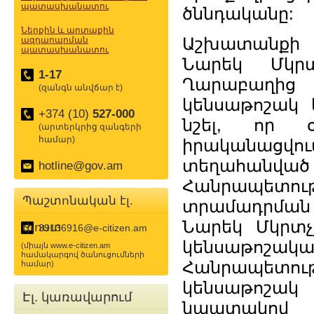
պատասխանատու
ծննդականը:
Ներքին և արտաքին
Աշխատանքի 
ազդարարման
պատասխանատու
Նարեկ Մկրտ
1-17
Ղարաբաղի
(զանգն անվճար է)
կենսաթոշակ 
+374 (10)
527-000
նշել, որ օ
(արտերկրից զանգերի
համար)
իրականացվ
տեղահան
hotline@gov.am
Հանրապետութ
Պաշտոնական էլ.
տրամադրման
Նարեկ Մկրտչյ
փոստ
39136916@e-citizen.am
կենսաթոշակ
(միայն www.e-citizen.am
համակարգով ծանուցումների
Հանրապետութ
համար)
կենսաթոշակ
Էլ. կառավարում
նպատակով 