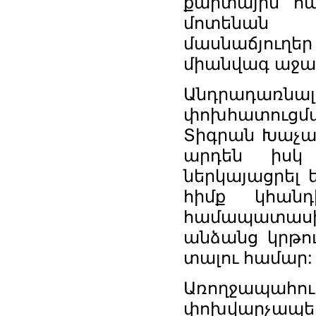
քարտային հա
մոտենան 
մասնաճյուղեր
միանվագ աջա
Անդրադառնա
փոխհատուցմա
Տիգրան Խաչատ
արդեն իսկ 
ներկայացրել 
հիմք կհանդ
համապատասխ
անձանց կրթու
տալու համար:
Առողջապահ
փոխվարչապետ