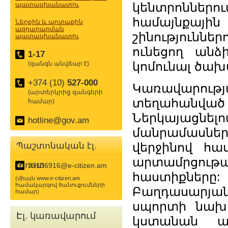
կենտրոննե
պատասխանատու
համայնքայ
Ներքին և արտաքին
ազդարարման
շինությունն
պատասխանատու
ունեցող անձ
1-17
կոմունալ ծախ
(զանգն անվճար է)
+374 (10)
527-000
Կառավարությա
(արտերկրից զանգերի
տեղահանված
համար)
Ներկայացն
hotline@gov.am
մանրամասներ
վերջինով հա
Պաշտոնական էլ.
արտամրցութ
փոստ
39136916@e-citizen.am
հաստիքներ
(միայն www.e-citizen.am
համակարգով ծանուցումների
Բաղդասարյանի
համար)
սպորտի նախար
Էլ. կառավարում
կստանան ա