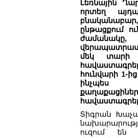
Լեռնային Ղա
որտեղ այդ
բնականաբար
ընթացքում ու
ժամանակը,
վերապատրաստ
մեկ տարի 
հավաստագրե
հունվարի 1-ի
ինչպես Հ
քաղաքացինե
հավաստագրե
Տիգրան Խաչա
նախարարությ
ուզում են