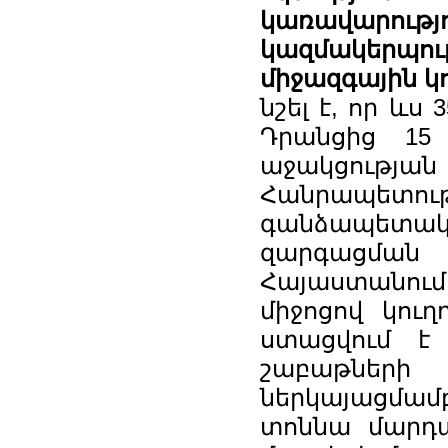
կառավարո
կազմակերպո
միջազգային կ
նշել է, որ ևս
Դրանցից 15 
աջակցութ
Հանրապե
գանձապետակա
զարգացման գ
Հայաստանում
միջոցով կուղ
ստացվում է
շաբաթներ
ներկայացմամ
տոննա մարդա