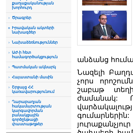
քաղաքականության
խորհուրդ
Ծրագրեր
Իրավական ակտերի
նախագծեր
Նախաձեռնություններ
ԱԺ-ի հետ
համագործակցություն
անձանց հումա
Պատմական ակնարկ
Նազելի Բաղդ
Հայաստանի մասին
չորս որոշում
Շրջայց ՀՀ
շաբաթ տեղի
կառավարությունում
ժամանակ: Ո
Ղարաբաղյան
վարձակալո
հակամարտության
կարգավորման
գումարներին
բանակցային
գործընթացի
յուրաքանչյուր
փաստաթղթեր
ծախսերի համա