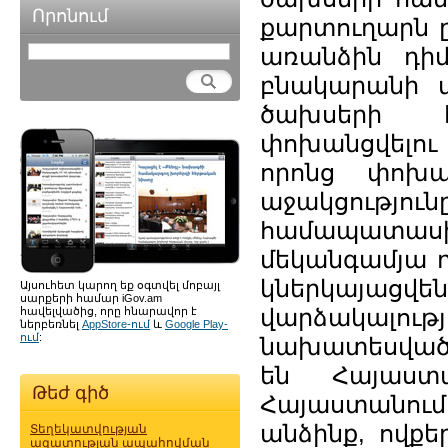
Որոնում
քարտուղարն ը
առանձին դիմ
բնակարանի վ
ծախսերի 
փոխանցվելու
որոնց փոխա
աջակցությ
համապատաս
մեկանգամյա դ
կներկայաց
Այսուհետ կարող եք օգտվել մոբայլ
սարքերի համար iGov.am
վարձակալու
հավելվածից, որը հնարավոր է
ներբեռնել
AppStore-ում
և
Google Play-
ում
:
նախատեսված 
են Հայաստա
Թեժ գիծ
Հայաստանում
անձինք, ովք
Տեղեկատվության
ազատության ապահովման