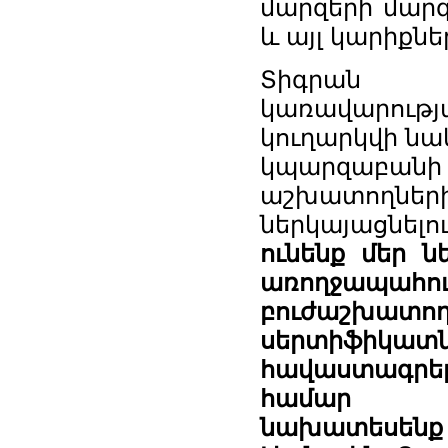
մարզերի մարզ
և այլ կարիքնե
Տիգրան Խ
կառավարու
կուղարկվի նա
կպարզաբանի
աշխատողն
ներկայացնել
ունենք մեր ն
առողջապահու
բուժաշխատո
սերտիֆիկ
հավաստագրեր
համար ան
նախատեսենք 