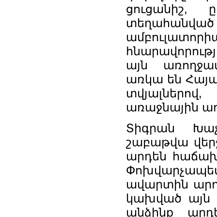
ցուցանիշ,
տեղահան
ամբուլատորի
հնարավորությ
այն առողջապ
առկա են Հայ
տվյալներով
առաջնային ա
Տիգրան Խաչ
շաբաթվա վերջ
արդեն հաճախ
Փոխվարչապետ
ավարտին արդե
կախված այն 
անձինք արդ