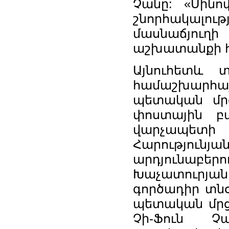
Չանը: «Սինո
շնորհակալո
մասնաճյուղ
աշխատանքի 
Այնուհետև 
համաշխարհա
պետական մր
փոստային բա
վարչապետի
Հարություն
արդյունա
Խաչատուրյան
գործադիր տնօ
պետական մրց
Չի-Ֆուն Չ