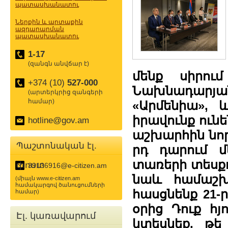
պատասխանատու
Ներքին և արտաքին
ազդարարման
պատասխանատու
1-17
(զանգն անվճար է)
մենք սիրու
+374 (10)
527-000
Նախնադարյա
(արտերկրից զանգերի
համար)
«Արմենիա», 
իրավունք ունե
hotline@gov.am
աշխարհին նորո
Պաշտոնական էլ.
րդ դարում մ
տառերի տեսքով
փոստ
39136916@e-citizen.am
նաև համաշխա
(միայն www.e-citizen.am
համակարգով ծանուցումների
հասցնենք 21-
համար)
օրից Դուք հյ
Էլ. կառավարում
կտեսնեք, թե