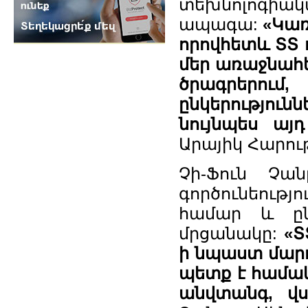
տեխնոլոգիակ
ապագա:
«Կառ
որովհետև ՏՏ 
մեր առաջնահե
ծրագրերում,
ընկերությո
նույնպես այդ
Արայիկ Հարութ
Չի-Ֆուն Չան
գործունեությ
համար և ըն
մրցանակը:
«Տ
ի նպաստ մարդ
պետք է համակ
անվտանգ, վ