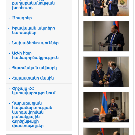
քաղաքականության
խորհուրդ
Ծրագրեր
Իրավական ակտերի
նախագծեր
Նախաձեռնություններ
ԱԺ-ի հետ
համագործակցություն
Պատմական ակնարկ
Հայաստանի մասին
Շրջայց ՀՀ
կառավարությունում
Ղարաբաղյան
հակամարտության
կարգավորման
բանակցային
գործընթացի
փաստաթղթեր