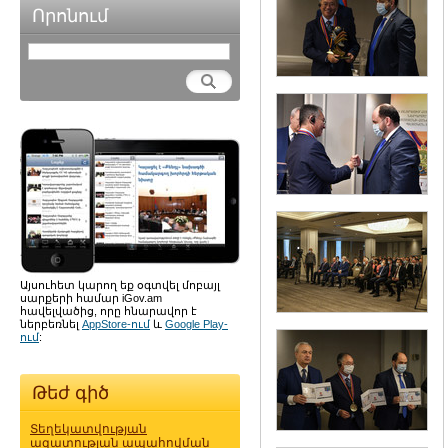
Որոնում
Այսուհետ կարող եք օգտվել մոբայլ
սարքերի համար iGov.am
հավելվածից, որը հնարավոր է
ներբեռնել
AppStore-ում
և
Google Play-
ում
:
Թեժ գիծ
Տեղեկատվության
ազատության ապահովման