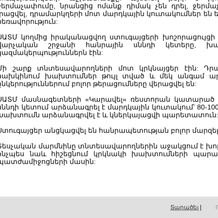
ջերմաչափումը, նրանցից ոմանք դիմակ չեն դրել, ջեր
լրացվել, դրամարկղերի մոտ մարդկային կուտակումներ են 
հեռավորություն:
ՍԱՏՄ կողմից իրականացվող ստուգայցերի խոշորացույց
վարչական շրջանի հանրային սննդի կետերը, խ
կազմակերպություններն էին:
Մի շարք տնտեսավարողների մոտ կրկնայցեր էին: Դրա
նախկինում խախտումներ թույլ տված և մեկ անգամ ար
ընկերություններում բոլոր թերացումները վերացվել են:
ՍԱՏՄ մասնագետների «Կարավել» ռեստորան կատարած ա
սննդի կետում արձանագրել է մարդկային կուտակում՝ 80-1
Խախտումն արձանագրվել է և կներկայացվի պարետատուն
Ստուգայցեր անցկացվել են հանրապետության բոլոր մարզեր
Տեսչական մարմնինը տնտեսավարողներին աջակցում է խոր
ինչպես նաև հիշեցնում կրկնակի խախտումների պարա
պատժամիջոցների մասին:
Տարածել
|