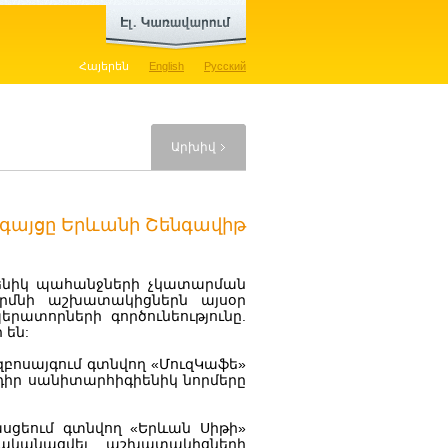
Հայերեն
English
Русский
Արխիվ
ւգայցը Երևանի Շենգավիթ
ենիկ պահանջների չկատարման
արմնի աշխատակիցներն այսօր
երատորների գործունեությունը.
 են:
զբոսայգում գտնվող «ՄուզԿաֆե»
դիր սանիտարհիգիենիկ նորմերը
ասցեում գտնվող «Երևան Սիթի»
ականացվել աշխատակիցների