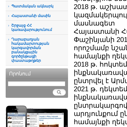
2018 թ. աշխատ
Պատմական ակնարկ
կազմակերպութ
Հայաստանի մասին
մասնագետ
Շրջայց ՀՀ
կառավարությունում
Հայաստանի Հ
Փաշինյանի 201
Ղարաբաղյան
հակամարտության
որոշմամբ նշա
կարգավորման
բանակցային
համայնքի ղե
գործընթացի
փաստաթղթեր
2018 թ. հոկտե
ինքնակառավար
Որոնում
ընտրվել է Ա
2021 թ. դեկտե
ինքնակառավա
ընտրակարգով 
արդյունքում ը
համայնքի ղե