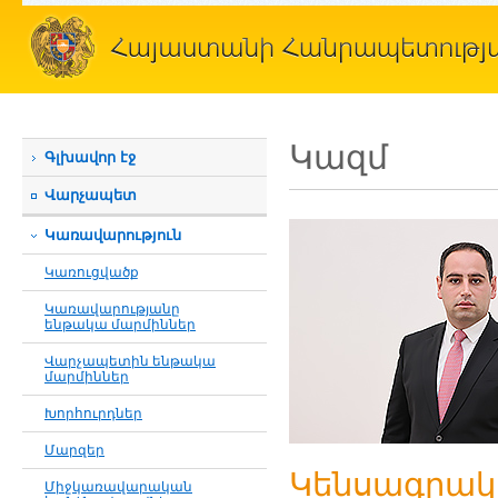
Կազմ
Գլխավոր էջ
Վարչապետ
Կառավարություն
Կառուցվածք
Կառավարությանը
ենթակա մարմիններ
Վարչապետին ենթակա
մարմիններ
Խորհուրդներ
Մարզեր
Կենսագրակ
Միջկառավարական