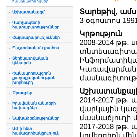
հանձնաժողովներ
Տարեթիվ, ամս
Աշխատակազմ
3 օգոստոս 199
Վարչապետի
հայտարարություններ
Կրթություն
Հայտարարություններ
2008-2014 թթ
Պաշտոնական լրահոս
տնտեսագիտակ
Տեղեկատվական
Ինֆորմատիկայ
կենտրոն
Կառավարման
Հակակոռուպցիոն
մասնագիտութ
քաղաքականության
խորհուրդ
Աշխատանքային
Ծրագրեր
2014-2017 թթ.
Իրավական ակտերի
վարկային կազ
նախագծեր
մասնաճյուղի
Նախաձեռնություններ
2017-2018 թթ.
ԱԺ-ի հետ
համագործակցություն
կոմերցիոն մեն