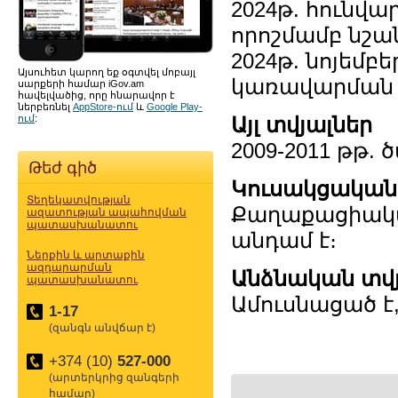
2024թ. հունվա
որոշմամբ նշա
2024թ. նոյեմբ
Այսուհետ կարող եք օգտվել մոբայլ
կառավարման 
սարքերի համար iGov.am
հավելվածից, որը հնարավոր է
ներբեռնել
AppStore-ում
և
Google Play-
ում
:
Այլ տվյալներ
2009-2011 թթ. 
Թեժ գիծ
Կուսակցական
Տեղեկատվության
Քաղաքացիակա
ազատության ապահովման
պատասխանատու
անդամ է։
Ներքին և արտաքին
ազդարարման
Անձնական տվյ
պատասխանատու
Ամուսնացած է,
1-17
(զանգն անվճար է)
+374 (10)
527-000
(արտերկրից զանգերի
համար)